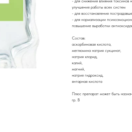
- для снижения влияния токсинов 
улучшения работы всех систем
- для восстановления пострадавш
- для нормализации психоэмоцион
повышение выработки антиоксида
Состав:
аскорбиновая кислота,
меглюмина натрия сукцинат,
натрия хлорид,
калий,
магний,
натрия гидроксид,
янтарная кислота
Плюс препарат может быть назначе
гр. В