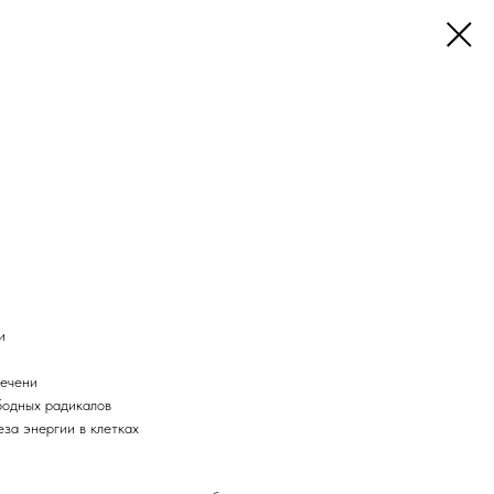
и
печени
бодных радикалов
за энергии в клетках