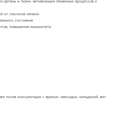
на органы и ткани, активизации обменных процессов и
ей от токсинов печени
ального состояния
нтов, повышения иммунитета
н после консультации с врачом: мексидол, мильдоний, вит.