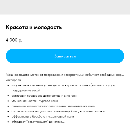
Красота и молодость
4 900
р.
Записаться
Мощная защита клеток от повреждения «возрастным» избытком свободных форм
кислорода.
коррекция нарушение углеводного и жирового обмена (защита сосудов,
поддержание веса)
активация процессов детоксикации в печени
улучшение цвета и тургора кожи
снижение количества воспалительных элементов на коже.
бустеры усиливают дополнительное выработку коллагена в коже
эффективны в борьбе с пигментацией кожи
обладают "осветляющим" действием