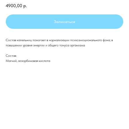
4900,00
р.
Записаться
Состав капельниц помогает в нормализации психоэмоционального фона, в
повышении уровня энергии и общего тонуса организма
Состав:
Магний, аскорбиновая кислота