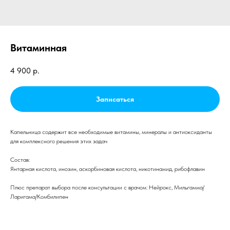
Витаминная
4 900
р.
Записаться
Капельница содержит все необходимые витамины, минералы и антиоксиданты
для комплексного решения этих задач
Состав:
Янтарная кислота, инозин, аскорбиновая кислота, никотинамид, рибофлавин
Плюс препарат выбора после консультации с врачом: Нейрокс, Мильгамма/
Ларигама/Комбилипен