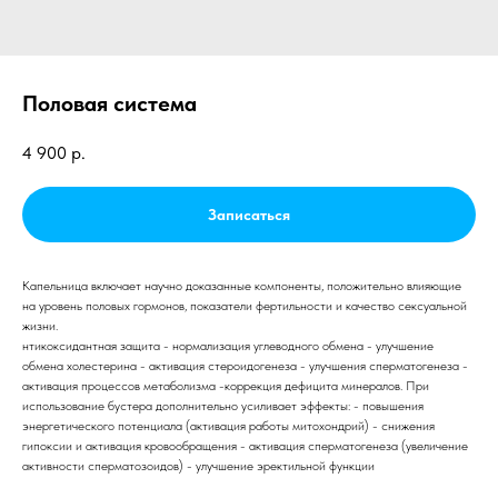
Половая система
4 900
р.
Записаться
Капельница включает научно доказанные компоненты, положительно влияющие
на уровень половых гормонов, показатели фертильности и качество сексуальной
жизни.
нтикоксидантная защита - нормализация углеводного обмена - улучшение
обмена холестерина - активация стероидогенеза - улучшения сперматогенеза -
активация процессов метаболизма -коррекция дефицита минералов. При
использование бустера дополнительно усиливает эффекты: - повышения
энергетического потенциала (активация работы митохондрий) - снижения
гипоксии и активация кровообращения - активация сперматогенеза (увеличение
активности сперматозоидов) - улучшение эректильной функции