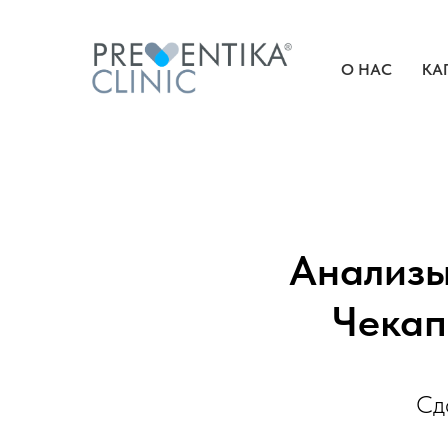
О НАС
КА
Анализы
Чекап
Сда