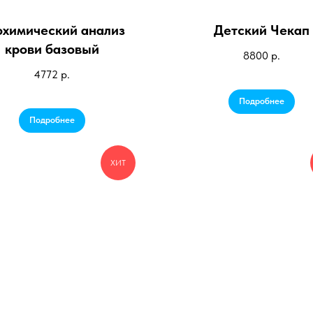
охимический анализ
Детский Чекап
крови базовый
8800
р.
4772
р.
Подробнее
Подробнее
ХИТ